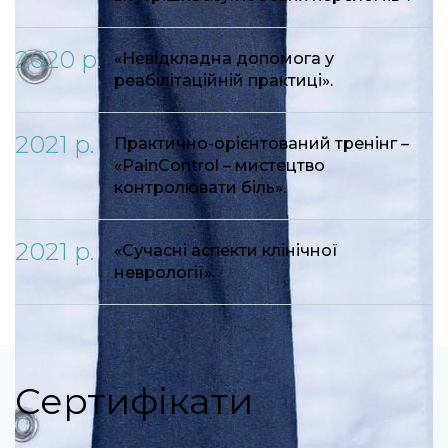
2020 р.
«Невідкладна допомога у
реабілітаційній практиці».
2021 р.
Практично-орієнтований тренінг –
«PainControl – мистецтво
контролювати біль».
2021 р.
«Сучасні аспекти клінічної
неврології».
Сертифікати