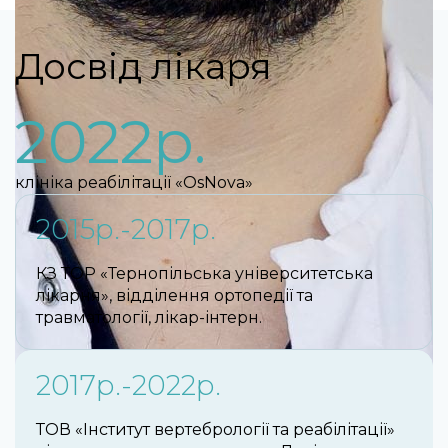
Досвід лікаря
2022р.
клініка реабілітації «OsNova»
2015р.-2017р.
КЗ ТОР «Тернопільська університетська
лікарня», відділення ортопедії та
травматології, лікар-інтерн.
2017р.-2022р.
ТОВ «Інститут вертебрології та реабілітації»