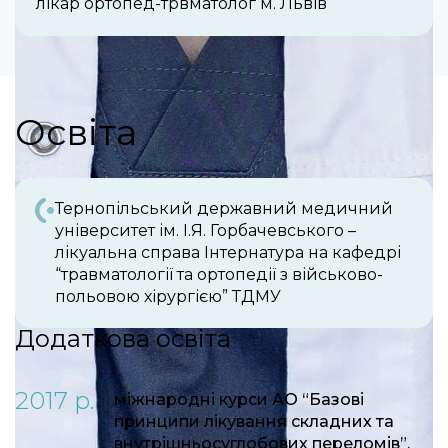
лікар ортопед-трвматолог м. Львів
Освіта
Тернопільський державний медичний
університет ім. І.Я. Горбачевського –
лікуальна справа Інтернатура на кафедрі
“травматології та ортопедії з військово-
польовою хірургією” ТДМУ
Додаткова освіта
2017 р.
міжнародні курси АО “Базові
принципи лікування складних та
внутрішньосуглобових переломів”.