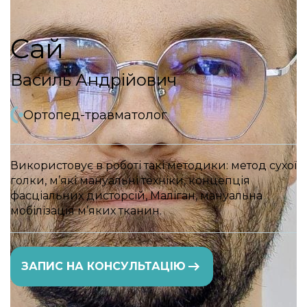
Сай
Василь Андрійович
Ортопед-травматолог
Використовує в роботі такі методики: метод сухої
голки, м’які мануальні техніки, концепція
фасціальних дисторсій, Маліган, мануальна
мобілізація м’яких тканин.
ЗАПИС НА КОНСУЛЬТАЦІЮ