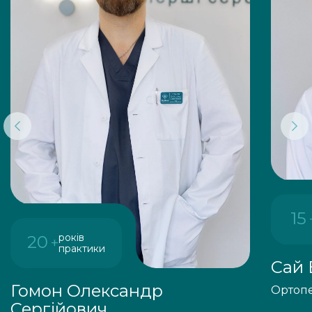
15
років
20
+
практики
Сай 
Гомон Олександр
Ортопе
Сергійович