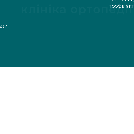
профілак
502