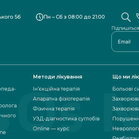
ького 5б
Пн – Сб з 08:00 до 21:00
Підпишіться
Методи лікування
Що ми лі
опеда-
Ін’єкційна терапія
Больові 
Апаратна фізіотерапія
Захворюва
ролога
Фізична терапія
Захворюв
ичного
УЗД-діагностика суглобів
Порушенн
Online — курс
Неврологі
ine
Реабілітац