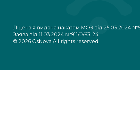
Ліцензія видана наказом МОЗ від 25.03.2024 №
Заява від 11.03.2024 №911/0/63-24
© 2026 OsNova All rights reserved.