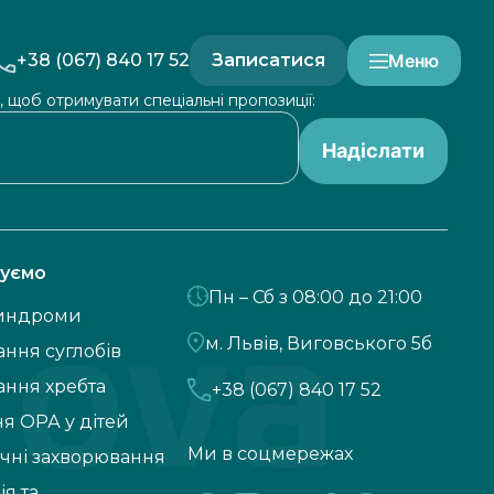
+38 (067) 840 17 52
Записатися
Меню
, щоб отримувати спеціальні пропозиції:
Надіслати
куємо
Пн – Сб з 08:00 до 21:00
синдроми
м. Львів, Виговського 5б
ння суглобів
ання хребта
+38 (067) 840 17 52
я ОРА у дітей
Ми в соцмережах
чні захворювання
ія та