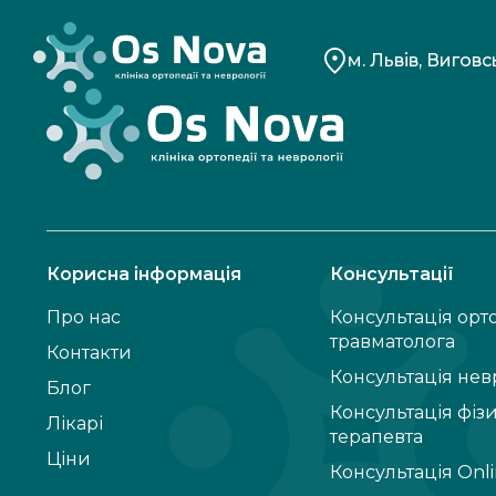
м. Львів, Виговс
Корисна інформація
Консультації
Про нас
Консультація орт
травматолога
Контакти
Консультація нев
Блог
Консультація фіз
Лікарі
терапевта
Ціни
Консультація Onl