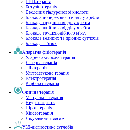
ПРП-терапія
Ботулінотерапія
Введення гіалуронової кислоти
Блокада поперекового відділу хребта
Блокада грудного відділу хребта
Блокада шийного відділу хребта
Блокада грушеподібного м’язу
Блокада великих та дрібних суглобів
Блокада зв’язок
Апаратна фізіотерапія
Ударно-хвильова терапія
Лазерна терапія
TR-терапія
Ультразвукова терапія
Електротерапія
Карбокситерапія
Фізична терапія
Мануальна терапія
Неурак терапія
Шрот терапія
Кінезотерапія
Лікувальний масаж
УЗД-діагностика суглобів