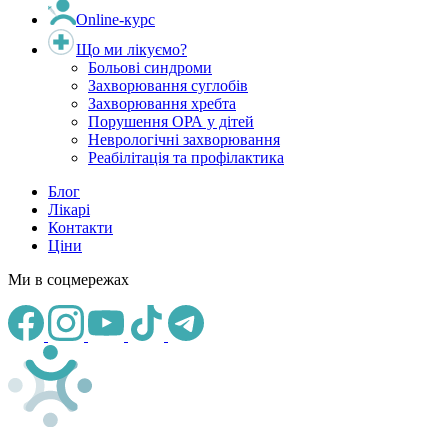
Online-курс
Що ми лікуємо?
Больові синдроми
Захворювання суглобів
Захворювання хребта
Порушення ОРА у дітей
Неврологічні захворювання
Реабілітація та профілактика
Блог
Лікарі
Контакти
Ціни
Ми в соцмережах