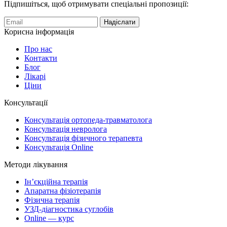
Підпишіться, щоб отримувати спеціальні пропозиції:
Надіслати
Корисна інформація
Про нас
Контакти
Блог
Лікарі
Ціни
Консультації
Консультація ортопеда-травматолога
Консультація невролога
Консультація фізичного терапевта
Консультація Online
Методи лікування
Ін’єкційна терапія
Апаратна фізіотерапія
Фізична терапія
УЗД-діагностика суглобів
Online — курс